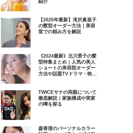
紹介
【2025年最新】滝沢眞規子
の髪型オーダー方法｜美容
室での頼み方を解説
《2024最新》北川景子の髪
型特集まとめ｜人気の美人
ショートの美容院オーダー
方法や話題TVドラマ・映画
のヘアアレンジも解説
TWICEサナの両親について
徹底解説｜家族構成や実家
の噂を探る
森香澄のパーソナルカラー