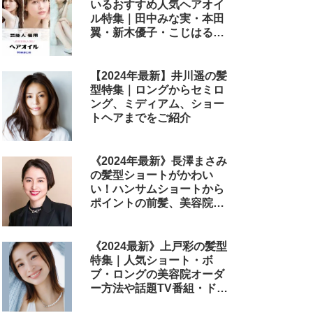
いるおすすめ人気ヘアオイ
ル特集｜田中みな実・本田
翼・新木優子・こじはる・
めるる・西野七瀬らが毎日
使用しているヘアケアアイ
テムまとめ
【2024年最新】井川遥の髪
型特集｜ロングからセミロ
ング、ミディアム、ショー
トヘアまでをご紹介
《2024年最新》長澤まさみ
の髪型ショートがかわい
い！ハンサムショートから
ポイントの前髪、美容院で
のオーダー方法まで
《2024最新》上戸彩の髪型
特集｜人気ショート・ボ
ブ・ロングの美容院オーダ
ー方法や話題TV番組・ドラ
マ・映画のヘアアレンジも