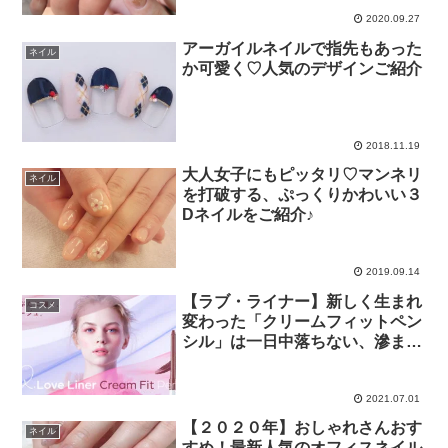
2020.09.27
アーガイルネイルで指先もあった
ネイル
か可愛く♡人気のデザインご紹介
2018.11.19
大人女子にもピッタリ♡マンネリ
ネイル
を打破する、ぷっくりかわいい３
Dネイルをご紹介♪
2019.09.14
【ラブ・ライナー】新しく生まれ
コスメ
変わった「クリームフィットペン
シル」は一日中落ちない、滲まな
い！
2021.07.01
【２０２０年】おしゃれさんおす
ネイル
すめ！最新人気のオフィスネイル