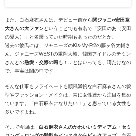
また、白石麻衣さんは、デビュー前から
関ジャニ∞安田章
大さんの大ファン
ということでも有名で「安田のあ（安田
の愛人）」と名乗っていた時期もあったのだとか。
過去の彼氏には、ジャニーズのKis-My-Ft2の藤ヶ谷太輔さ
ん、ジャニーズWESTの重岡大毅、韓国アイドルのテミン
さんとの
熱愛・交際の噂
も！…とはいっても、噂だけなの
で、事実は闇の中です。
そんな仕事もプライベートも順風満帆な白石麻衣さんの髪
型やファッション・メイクは、常に女性達から注目を集め
ています。「白石麻衣になりたい！」と思っている女性も
多いですよね。
そこで今回は、
白石麻衣さんのかわいいミディアム・セミ
ロング・ロングの髪型をインスタからピックアップ
。白石