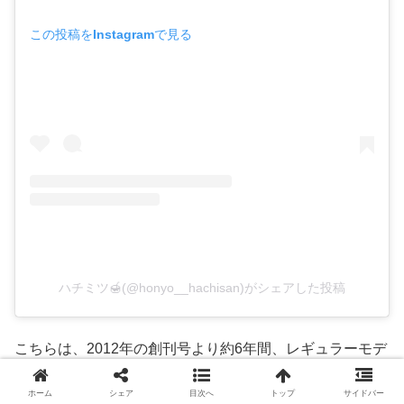
この投稿をInstagramで見る
ハチミツ🍯(@honyo__hachisan)がシェアした投稿
こちらは、2012年の創刊号より約6年間、レギュラーモデ
ルを勤めた雑誌「LARME」時代のヘアスタイルです。
ホーム
シェア
目次へ
トップ
サイドバー